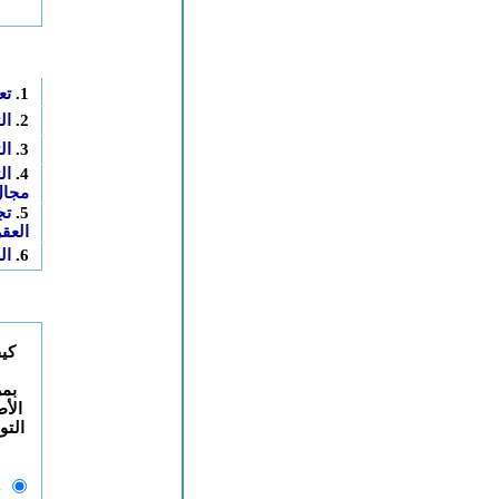
مساهمات الزوار
1.
تعليم التعبير
2.
التكنولوجيا الصناعية
3.
التقويم التربوي
4.
التكوين الذاتي في
مجال الإعلاميات
5.
تجنب لسعات
العقرب
6.
الصحة المدرسية
استطلاع رأي
كيف تنظر إلى فكرة
فتح ركن خاص
بمراسلي الموقع من
الأطر التربوية من أجل
التواصل أكثر مع النيابة
؟
ضروري