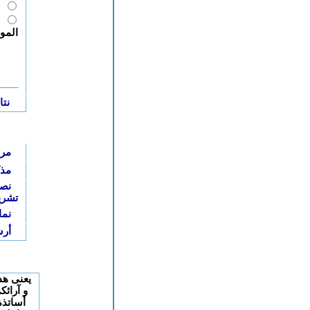
ليس بضروري
سيساهم في تطور
الموقع
نتائج استطلاع الرأي
وثائق إدارية للتحميل
مراسيــم
مذكـــرات
نصوص قانونية و
تشريعية
نماذج مراسلات
أرشيف
صندوق الاقتراحات
يعنى هذا الصندوق باقتراحاتكم
و آرائكم (سواء كنتم تلاميذ أو
أساتذة أو آباء أو جمعويين أو