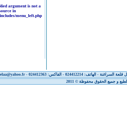
Warning
: mysql_fetch_array(): supplied argument is not a
valid MySQL result resource in
/home/www/delkelaa.freehostia.com/includes/menu_left.php
on line
172