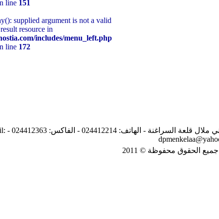
on line
151
Warning
: mysql_fetch_array(): supplied argument is not a valid
MySQL result resource in
/home/www/delkelaa.freehostia.com/includes/menu_left.php
on line
172
نيابة إقليم قلعة السراغنة شارع يوسف بن تاشفين طريق بني ملال قلعة السراغنة - الهاتف: 024412214 - الفاكس: 024412363 - email: