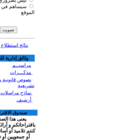
ليس بضروري
سيساهم في تطور
الموقع
نتائج استطلاع الرأي
وثائق إدارية للتحميل
مراسيــم
مذكـــرات
نصوص قانونية و
تشريعية
نماذج مراسلات
أرشيف
صندوق الاقتراحات
يعنى هذا الصندوق
باقتراحاتكم و آرائكم (سواء
كنتم تلاميذ أو أساتذة أو آباء
أو جمعويين أو فاعلين