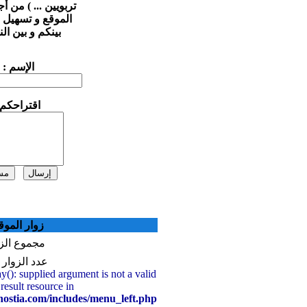
تربويين ... ) من أجل تطوير
الموقع و تسهيل التواصل
بينكم و بين النيابة...
الإسم :
اقتراحكم:
زوار الموقع
مجموع الزوار
عدد الزوار الآن
Warning
: mysql_fetch_array(): supplied argument is not a valid
MySQL result resource in
/home/www/delkelaa.freehostia.com/includes/menu_left.php