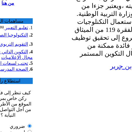
من هنا
مساهمات الزوار
1.
تعليم التعبير
 الميثاق
2.
التكنولوجيا الصناعية
يف
3.
التقويم التربوي
4.
التكوين الذاتي في
مجال الإعلاميات
5.
تجنب لسعات العقرب
6.
الصحة المدرسية
استطلاع رأي
كيف تنظر إلى فكرة فتح
ركن خاص بمراسلي
الموقع من الأطر التربوية
من أجل التواصل أكثر مع
النيابة ؟
ضروري